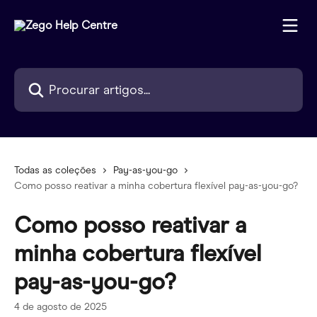
Ir para conteúdo principal
Procurar artigos...
Todas as coleções
Pay-as-you-go
Como posso reativar a minha cobertura flexível pay-as-you-go?
Como posso reativar a
minha cobertura flexível
pay-as-you-go?
4 de agosto de 2025