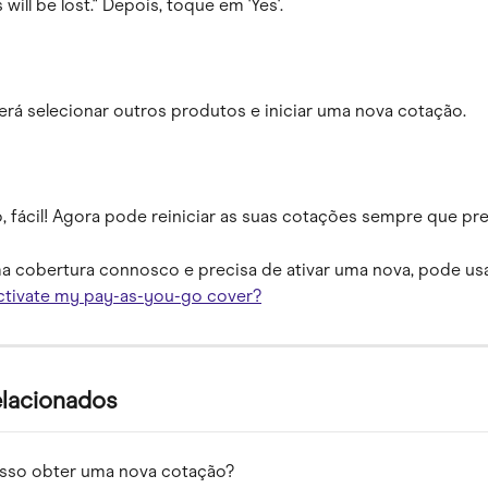
will be lost." Depois, toque em 'Yes'.
erá selecionar outros produtos e iniciar uma nova cotação.
, fácil! Agora pode reiniciar as suas cotações sempre que pre
ma cobertura connosco e precisa de ativar uma nova, pode usar
ctivate my pay-as-you-go cover?
elacionados
so obter uma nova cotação?