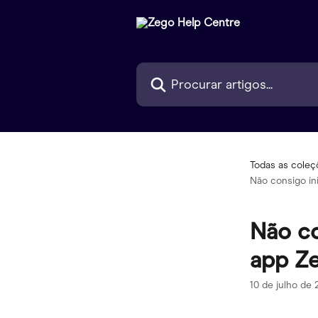
Ir para conteúdo principal
Procurar artigos...
Todas as coleç
Não consigo in
Não co
app Ze
10 de julho de