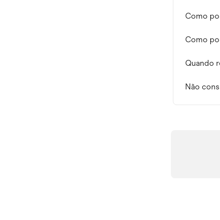
Como poss
Como pos
Quando r
Não consi