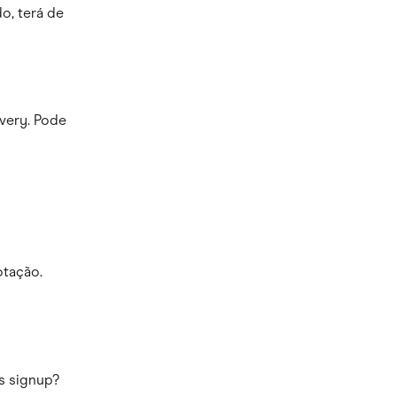
o, terá de 
very. Pode 
otação.
s signup? 