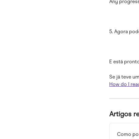
Any progress 
5. Agora pod
E está pronto
Se já teve u
How do I rea
Artigos r
Como pos