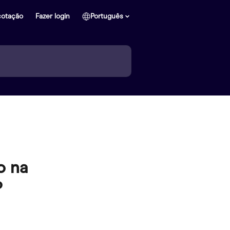
cotação
Fazer login
Português
o na
?