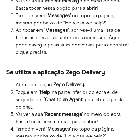
Vai ver a sua 
‘Recent message’
 no meio do ecrã. 
Basta tocar nessa opção para a abrir!
Também verá 
‘Messages’
 no topo da página, 
mesmo por baixo de “How can we help?”.
Ao tocar em 
‘Messages’
, abrir-se-á uma lista de 
todas as conversas anteriores connosco. Aqui 
pode navegar pelas suas conversas para encontrar 
o que precisa.
Se utiliza a aplicação Zego Delivery
Abra a aplicação 
Zego Delivery.
Toque em 
‘Help’
 na parte inferior do ecrã e, de 
seguida, em 
‘Chat to an Agent’
 para abrir a janela 
de chat.
Vai ver a sua 
‘Recent message’
 no meio do ecrã. 
Basta tocar nessa opção para a abrir!
Também verá ‘
Messages
’ no topo da página, 
mesmo por baixo de “How can we help?”.