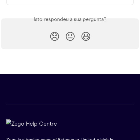
Isto respondeu à sua pergunta?
😞
😐
😃
Zego is a trading name of Extracover Limited, which is