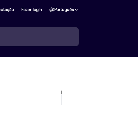
cotação
Fazer login
Português