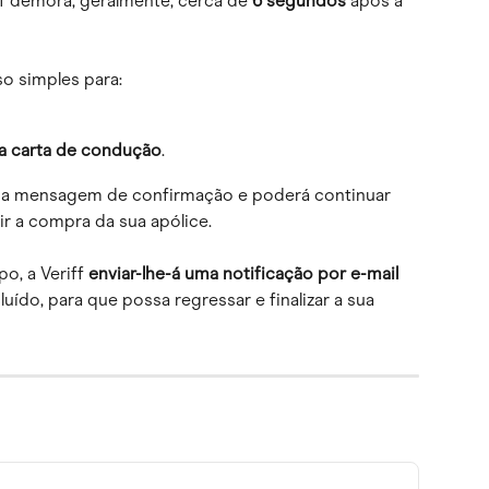
f demora, geralmente, cerca de 
6 segundos
 após a 
o simples para:
ua carta de condução
.
ma mensagem de confirmação e poderá continuar 
r a compra da sua apólice.
o, a Veriff 
enviar-lhe-á uma notificação por e-mail
ído, para que possa regressar e finalizar a sua 