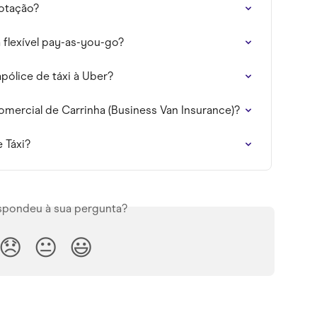
otação?
flexível pay-as-you-go?
ólice de táxi à Uber?
mercial de Carrinha (Business Van Insurance)?
 Táxi?
espondeu à sua pergunta?
😞
😐
😃