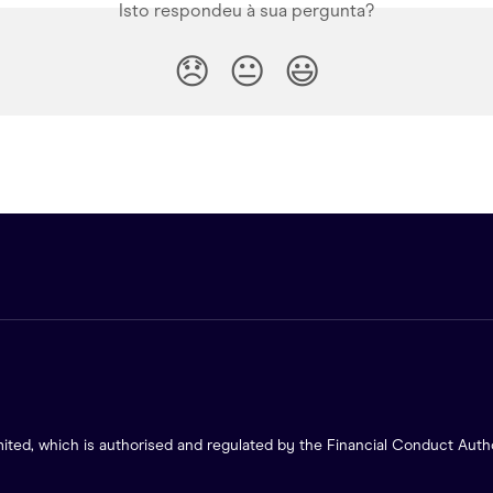
Isto respondeu à sua pergunta?
😞
😐
😃
ited, which is authorised and regulated by the Financial Conduct Autho