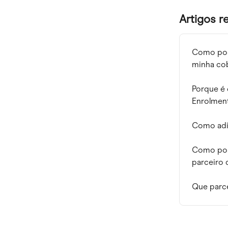
Artigos r
Como pos
minha co
Porque é 
Enrolmen
Como adi
Como poss
parceiro 
Que parce