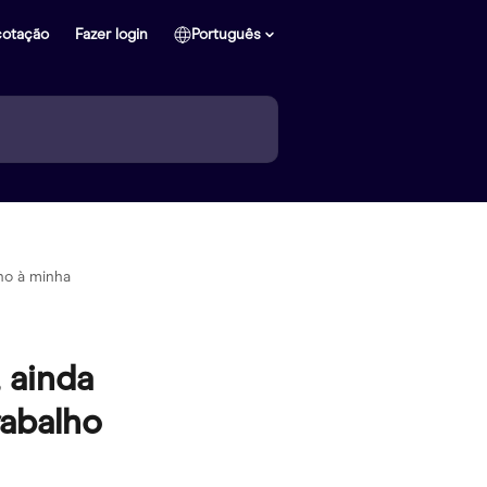
cotação
Fazer login
Português
lho à minha
, ainda
rabalho