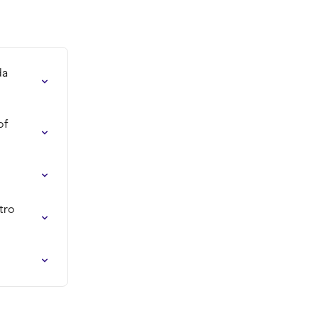
a 
of 
tro 