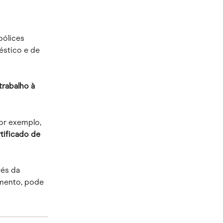
pólices 
stico e de 
trabalho à 
or exemplo, 
tificado de 
és da 
mento, pode 