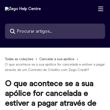
Ir para conteúdo principal
Procurar artigos...
Todas as coleções
Cancelar a sua apólice
O que acontece se a sua apólice for cancelada e estiver a pagar
através de um Contrato de Crédito com Zego Credit?
O que acontece se a sua
apólice for cancelada e
estiver a pagar através de