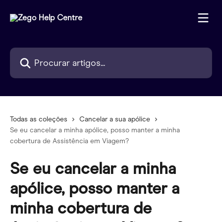
Ir para conteúdo principal
Procurar artigos...
Todas as coleções
Cancelar a sua apólice
Se eu cancelar a minha apólice, posso manter a minha
cobertura de Assistência em Viagem?
Se eu cancelar a minha
apólice, posso manter a
minha cobertura de