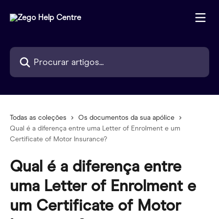
Ir para conteúdo principal
Procurar artigos...
Todas as coleções
Os documentos da sua apólice
Qual é a diferença entre uma Letter of Enrolment e um
Certificate of Motor Insurance?
Qual é a diferença entre
uma Letter of Enrolment e
um Certificate of Motor